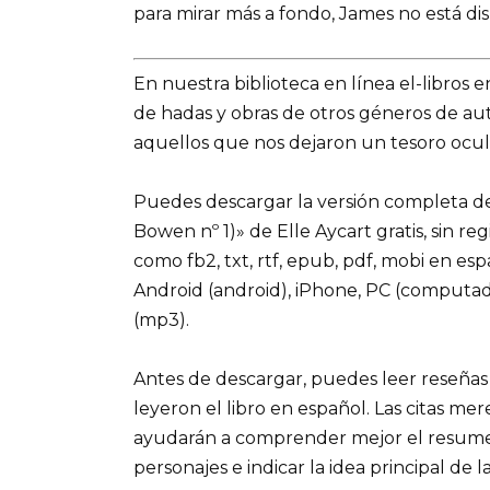
para mirar más a fondo, James no está di
En nuestra biblioteca en línea el-libros 
de hadas y obras de otros géneros de a
aquellos que nos dejaron un tesoro ocult
Puedes descargar la versión completa del
Bowen nº 1)» de Elle Aycart gratis, sin re
como fb2, txt, rtf, epub, pdf, mobi en es
Android (android), iPhone, PC (computad
(mp3).
Antes de descargar, puedes leer reseñas
leyeron el libro en español. Las citas me
ayudarán a comprender mejor el resumen d
personajes e indicar la idea principal de la