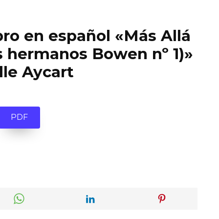
bro en español «Más Allá
os hermanos Bowen nº 1)»
lle Aycart
PDF