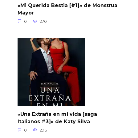
«Mi Querida Bestia [#1]» de Monstrua
Mayor
0
270
«Una Extraña en mi vida [saga
Italianos #3]» de Katy Silva
0
296