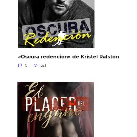
«Oscura redención» de Kristel Ralston
0
521