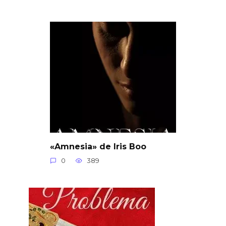
«Amnesia» de Iris Boo
0
389