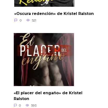
«Oscura redención» de Kristel Ralston
0
521
«El placer del engaño» de Kristel
Ralston
0
593