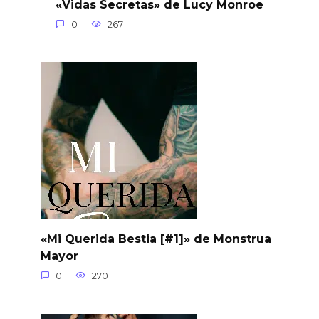
«Vidas Secretas» de Lucy Monroe
0
267
«Mi Querida Bestia [#1]» de Monstrua
Mayor
0
270