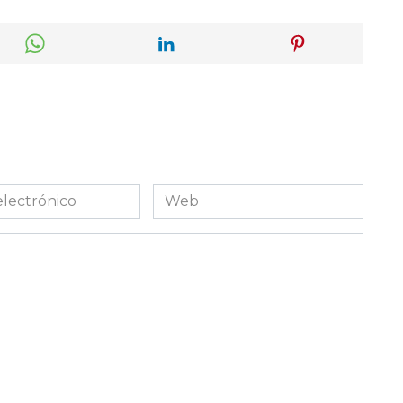
Web
co