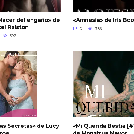
placer del engaño» de
«Amnesia» de Iris Boo
tel Ralston
0
389
593
as Secretas» de Lucy
«Mi Querida Bestia [#
roe
de Monstrua Mayor