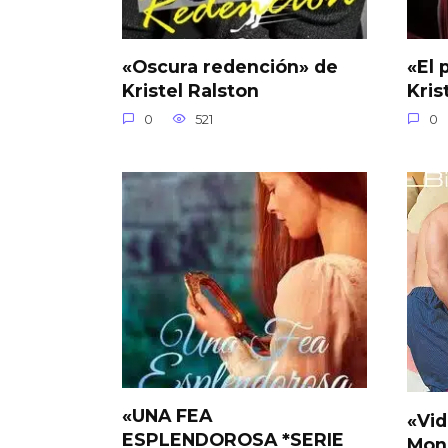
«Oscura redención» de
«El 
Kristel Ralston
Kris
0
521
0
«UNA FEA
«Vid
ESPLENDOROSA *SERIE
Mon