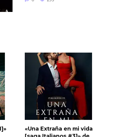
1]»
«Una Extraña en mi vida
[saga Italianos #3]» de