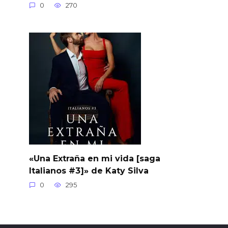
0
270
«Una Extraña en mi vida [saga
Italianos #3]» de Katy Silva
0
295