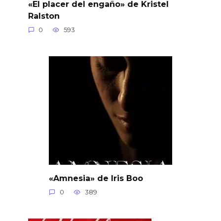
«El placer del engaño» de Kristel
Ralston
0
593
«Amnesia» de Iris Boo
0
389