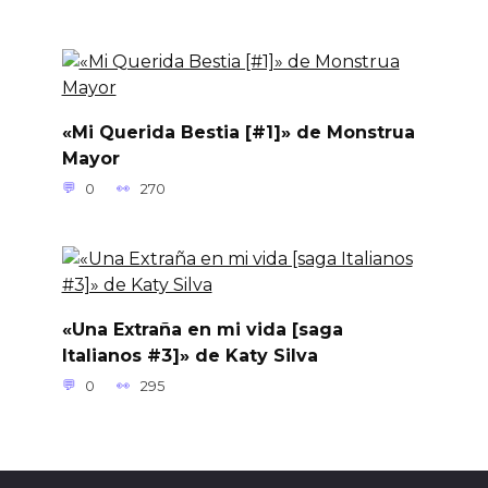
«Mi Querida Bestia [#1]» de Monstrua
Mayor
0
270
«Una Extraña en mi vida [saga
Italianos #3]» de Katy Silva
0
295