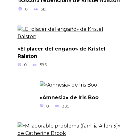
«Oscura redención» de Kristel Ralston
0
519
«El placer del engaño» de Kristel
Ralston
0
593
«Amnesia» de Iris Boo
0
389