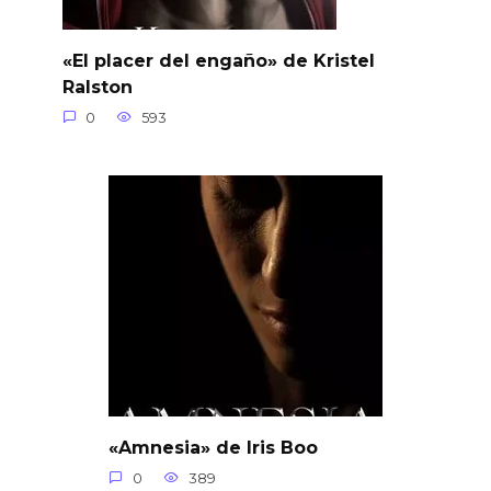
«El placer del engaño» de Kristel
Ralston
0
593
«Amnesia» de Iris Boo
0
389