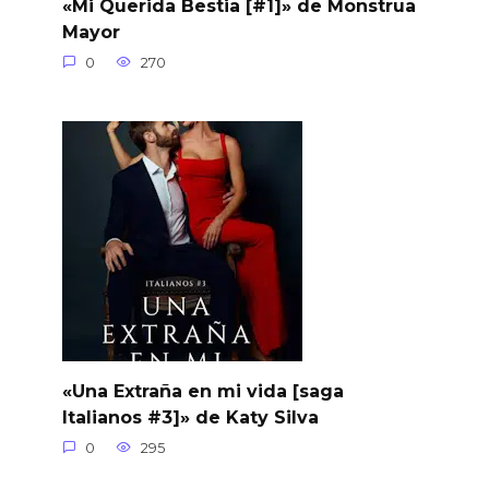
«Mi Querida Bestia [#1]» de Monstrua
Mayor
0
270
«Una Extraña en mi vida [saga
Italianos #3]» de Katy Silva
0
295