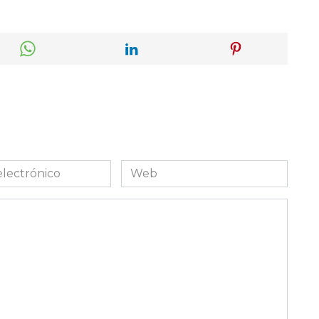
Web
co