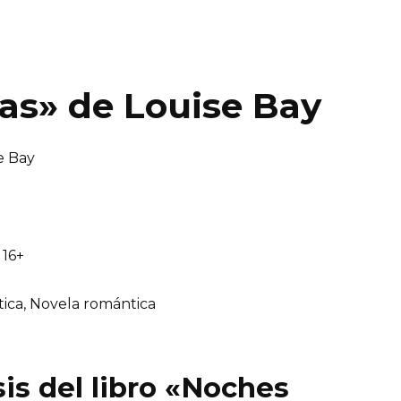
as» de Louise Bay
e Bay
16+
ica, Novela romántica
is del libro «Noches