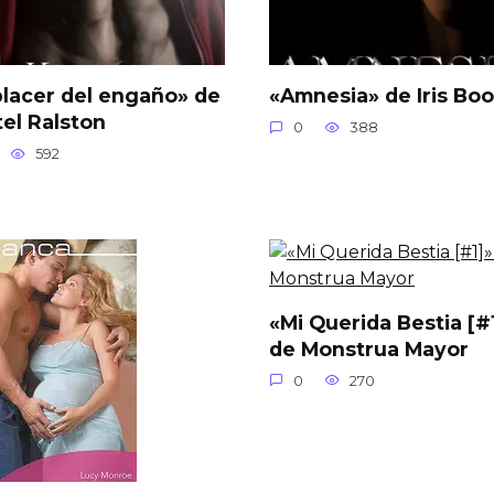
placer del engaño» de
«Amnesia» de Iris Boo
tel Ralston
0
388
592
«Mi Querida Bestia [#
de Monstrua Mayor
0
270