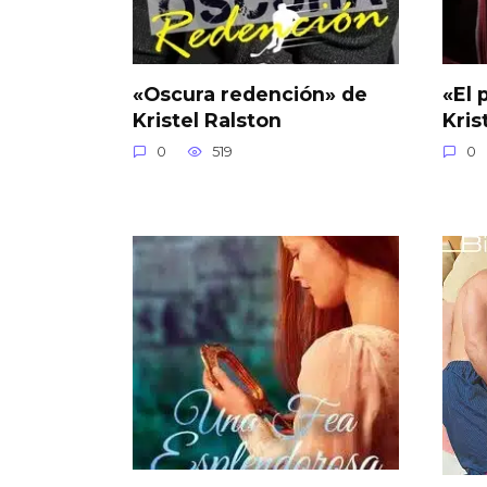
«Oscura redención» de
«El 
Kristel Ralston
Kris
0
519
0