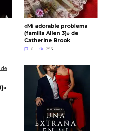
«Mi adorable problema
(familia Allen 3)» de
Catherine Brook
0
293
1]»