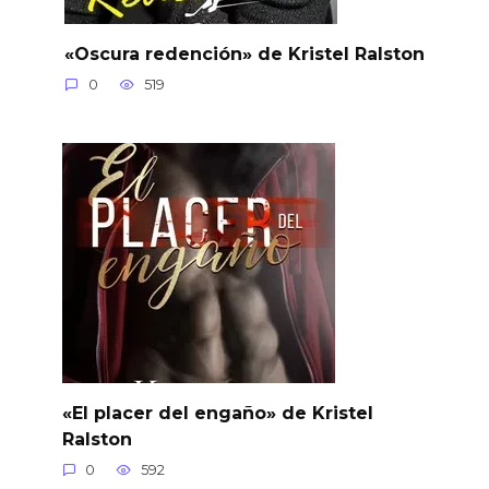
«Oscura redención» de Kristel Ralston
0
519
«El placer del engaño» de Kristel
Ralston
0
592