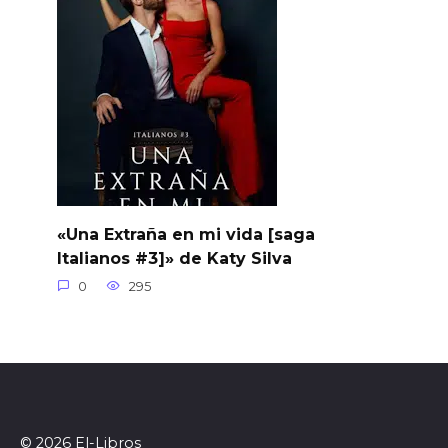
«Una Extraña en mi vida [saga
Italianos #3]» de Katy Silva
0
295
© 2026 El-Libros