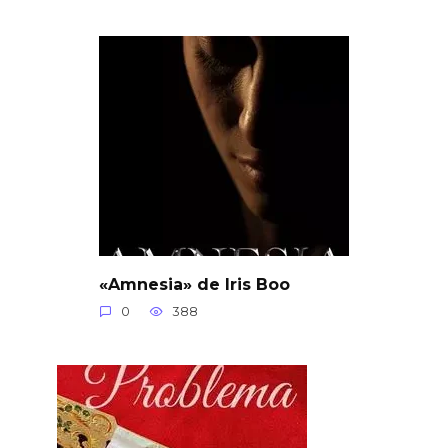
«Amnesia» de Iris Boo
0
388