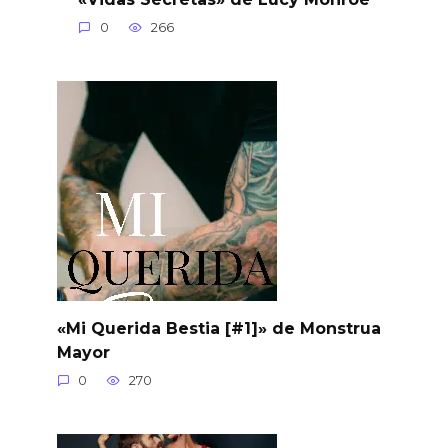
0
266
«Mi Querida Bestia [#1]» de Monstrua
Mayor
0
270