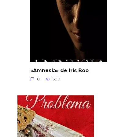
«Amnesia» de Iris Boo
0
390