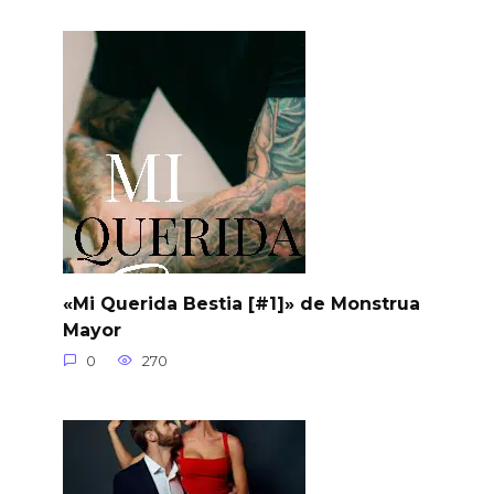
«Mi Querida Bestia [#1]» de Monstrua
Mayor
0
270