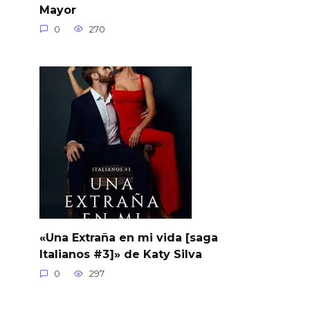
Mayor
0
270
«Una Extraña en mi vida [saga
Italianos #3]» de Katy Silva
0
297