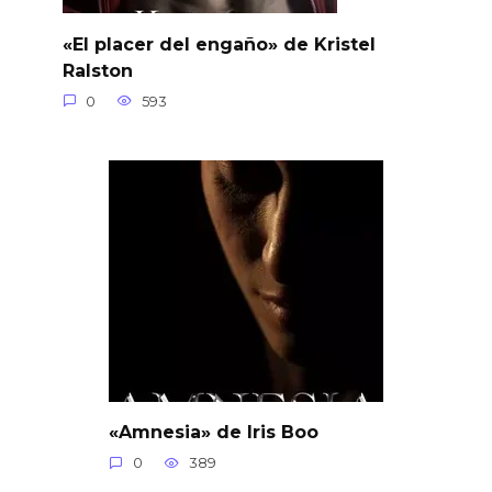
«El placer del engaño» de Kristel
Ralston
0
593
«Amnesia» de Iris Boo
0
389