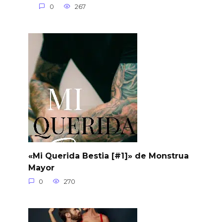
0
267
«Mi Querida Bestia [#1]» de Monstrua
Mayor
0
270