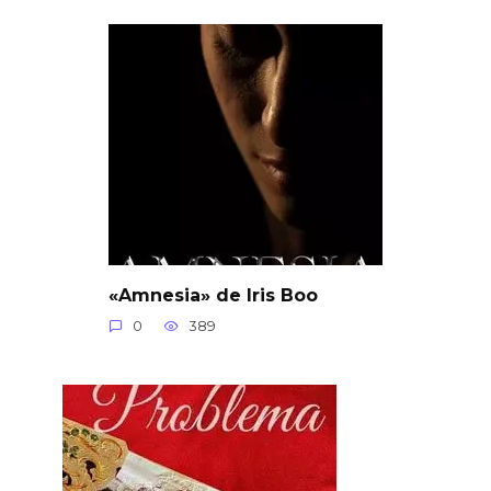
«Amnesia» de Iris Boo
0
389