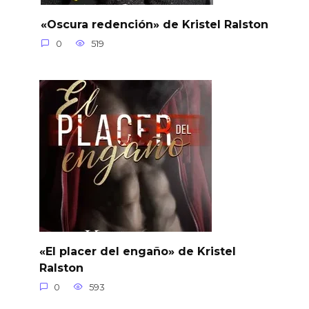
«Oscura redención» de Kristel Ralston
0
519
«El placer del engaño» de Kristel
Ralston
0
593