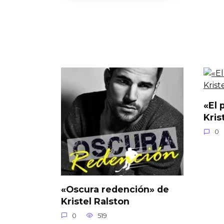
«El 
Kris
0
«Oscura redención» de
Kristel Ralston
0
519