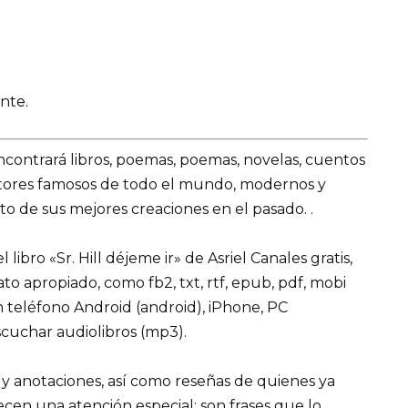
nte.
encontrará libros, poemas, poemas, novelas, cuentos
utores famosos de todo el mundo, modernos y
o de sus mejores creaciones en el pasado. .
ibro «Sr. Hill déjeme ir» de Asriel Canales gratis,
mato apropiado, como fb2, txt, rtf, epub, pdf, mobi
n teléfono Android (android), iPhone, PC
cuchar audiolibros (mp3).
 y anotaciones, así como reseñas de quienes ya
recen una atención especial: son frases que lo