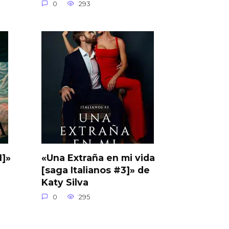
0
293
1]»
«Una Extraña en mi vida
[saga Italianos #3]» de
Katy Silva
0
295