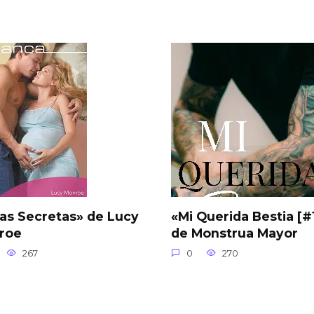
as Secretas» de Lucy
«Mi Querida Bestia [#
roe
de Monstrua Mayor
267
0
270