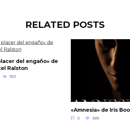
RELATED POSTS
placer del engaño» de
tel Ralston
593
«Amnesia» de Iris Boo
0
389