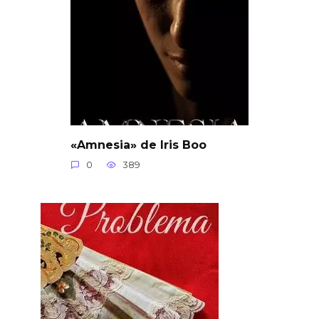
«Amnesia» de Iris Boo
0
389