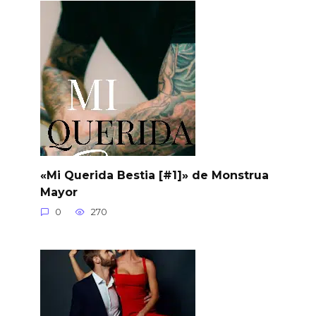
«Mi Querida Bestia [#1]» de Monstrua
Mayor
0
270