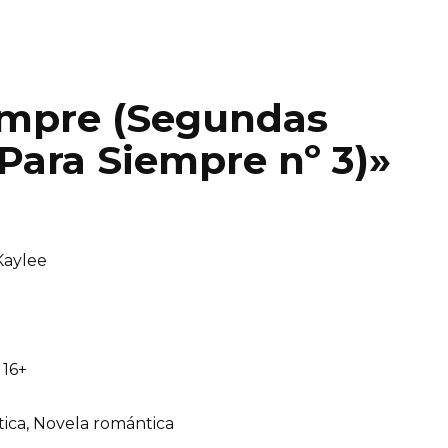
empre (Segundas
ara Siempre nº 3)»
Kaylee
16+
ica, Novela romántica