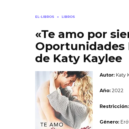
EL-LIBROS
»
LIBROS
«Te amo por si
Oportunidades P
de Katy Kaylee
Autor:
Katy 
Año:
2022
Restricción:
Género:
Erót