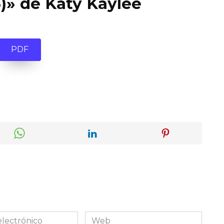
)» de Katy Kaylee
PDF
Web