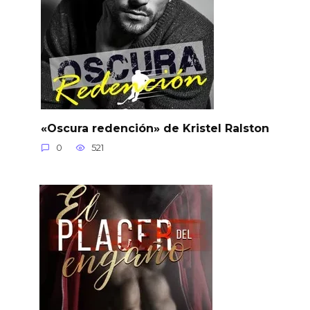
«Oscura redención» de Kristel Ralston
0
521