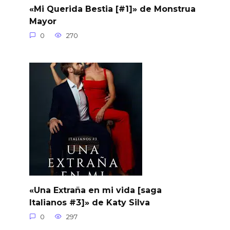
«Mi Querida Bestia [#1]» de Monstrua
Mayor
0
270
«Una Extraña en mi vida [saga
Italianos #3]» de Katy Silva
0
297