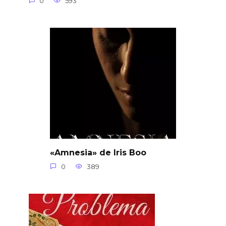
0
593
«Amnesia» de Iris Boo
0
389