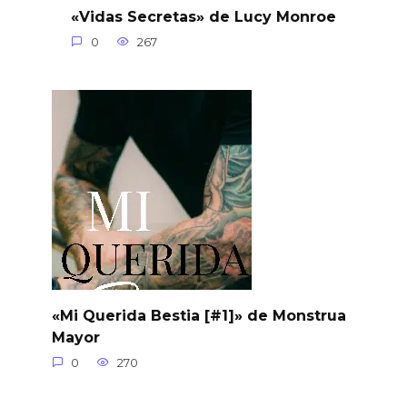
«Vidas Secretas» de Lucy Monroe
0
267
«Mi Querida Bestia [#1]» de Monstrua
Mayor
0
270