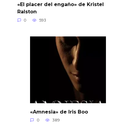
«El placer del engaño» de Kristel
Ralston
0
593
«Amnesia» de Iris Boo
0
389