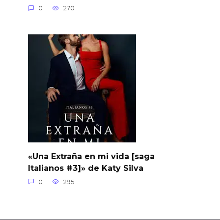
0
270
«Una Extraña en mi vida [saga
Italianos #3]» de Katy Silva
0
295