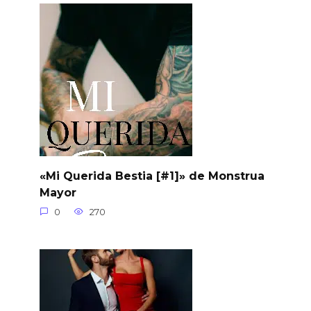
«Mi Querida Bestia [#1]» de Monstrua
Mayor
0
270