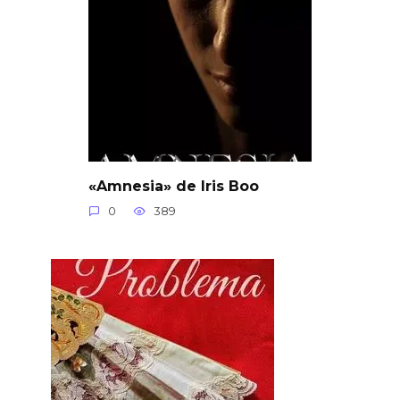
«Amnesia» de Iris Boo
0
389