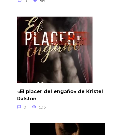
0
519
«El placer del engaño» de Kristel
Ralston
0
593