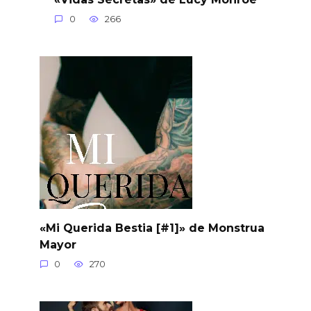
0
266
«Mi Querida Bestia [#1]» de Monstrua
Mayor
0
270