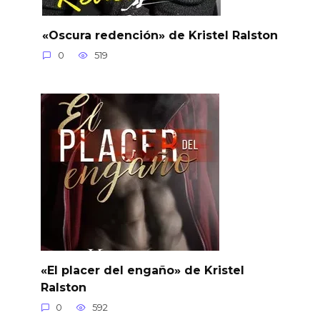
«Oscura redención» de Kristel Ralston
0
519
«El placer del engaño» de Kristel
Ralston
0
592