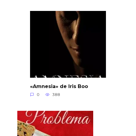
«Amnesia» de Iris Boo
0
388