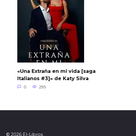
«Una Extraña en mi vida [saga
Italianos #3]» de Katy Silva
0
295
© 2026 El-Libros