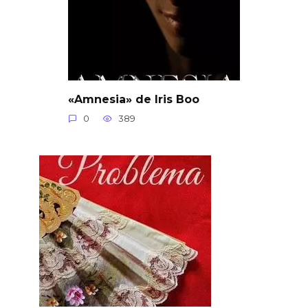
«Amnesia» de Iris Boo
0
389