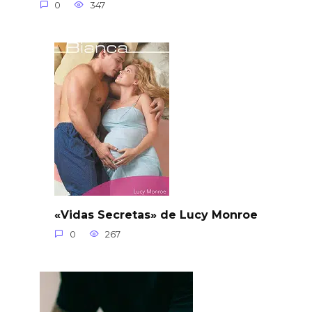
0
347
«Vidas Secretas» de Lucy Monroe
0
267