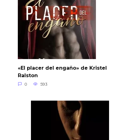
«El placer del engaño» de Kristel
Ralston
0
593