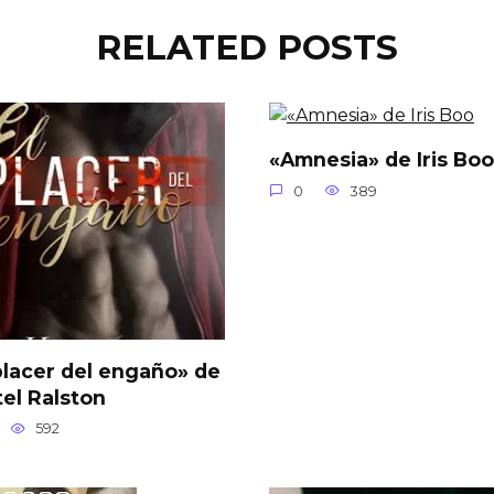
RELATED POSTS
«Amnesia» de Iris Boo
0
389
placer del engaño» de
tel Ralston
592