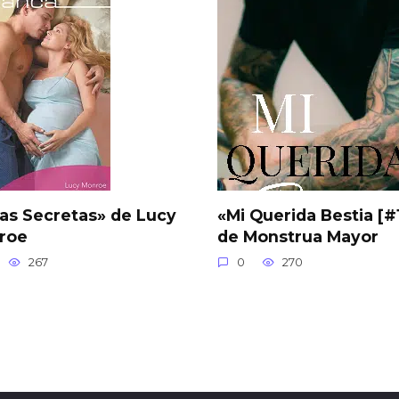
as Secretas» de Lucy
«Mi Querida Bestia [#
roe
de Monstrua Mayor
267
0
270