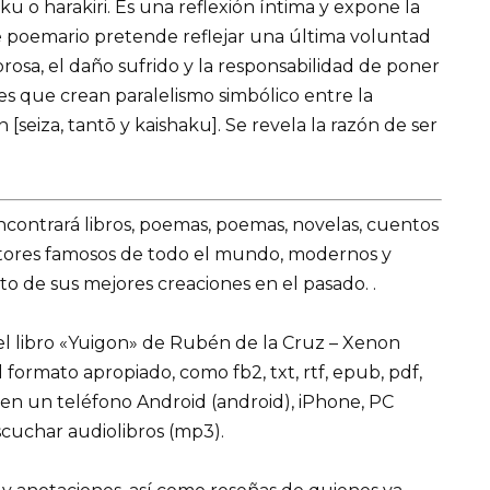
 o harakiri. Es una reflexión íntima y expone la
te poemario pretende reflejar una última voluntad
rosa, el daño sufrido y la responsabilidad de poner
es que crean paralelismo simbólico entre la
n [seiza, tantō y kaishaku]. Se revela la razón de ser
encontrará libros, poemas, poemas, novelas, cuentos
utores famosos de todo el mundo, modernos y
o de sus mejores creaciones en el pasado. .
l libro «Yuigon» de Rubén de la Cruz – Xenon
 el formato apropiado, como fb2, txt, rtf, epub, pdf,
 en un teléfono Android (android), iPhone, PC
cuchar audiolibros (mp3).