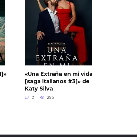
1]»
«Una Extraña en mi vida
[saga Italianos #3]» de
Katy Silva
0
295