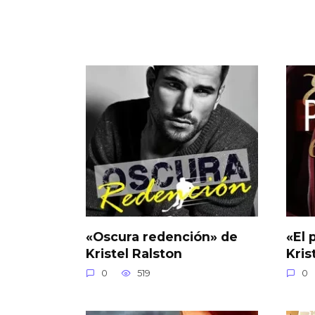
«Oscura redención» de
«El 
Kristel Ralston
Kris
0
519
0